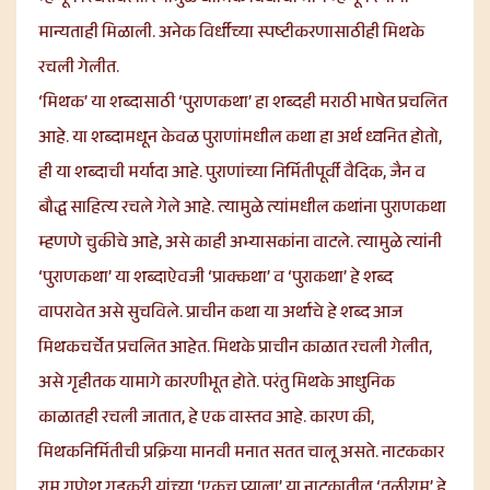
मान्यताही मिळाली. अनेक विर्धीच्या स्पष्टीकरणासाठीही मिथके
रचली गेलीत.
‘मिथक’ या शब्दासाठी ‘पुराणकथा’ हा शब्दही मराठी भाषेत प्रचलित
आहे. या शब्दामधून केवळ पुराणांमधील कथा हा अर्थ ध्वनित होतो,
ही या शब्दाची मर्यादा आहे. पुराणांच्या निर्मितीपूर्वी वैदिक, जैन व
बौद्ध साहित्य रचले गेले आहे. त्यामुळे त्यांमधील कथांना पुराणकथा
म्हणणे चुकीचे आहे, असे काही अभ्यासकांना वाटले. त्यामुळे त्यांनी
‘पुराणकथा’ या शब्दाऐवजी ‘प्राक्कथा’ व ‘पुराकथा’ हे शब्द
वापरावेत असे सुचविले. प्राचीन कथा या अर्थाचे हे शब्द आज
मिथकचर्चेत प्रचलित आहेत. मिथके प्राचीन काळात रचली गेलीत,
असे गृहीतक यामागे कारणीभूत होते. परंतु मिथके आधुनिक
काळातही रचली जातात, हे एक वास्तव आहे. कारण की,
मिथकनिर्मितीची प्रक्रिया मानवी मनात सतत चालू असते. नाटककार
राम गणेश गडकरी यांच्या ‘एकच प्याला’ या नाटकातील ‘तळीराम’ हे