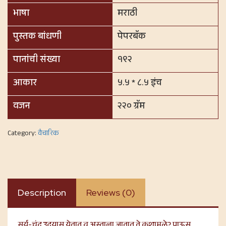
भाषा
मराठी
पुस्तक बांधणी
पेपरबॅक
पानांची संख्या
१९२
आकार
५.५ * ८.५ इंच
वजन
२२० ग्रॅम
Category:
वैचारिक
Description
Reviews (0)
सूर्य-चंद्र उदयास येतात व अस्ताला जातात ते कशामुळे? पाऊस