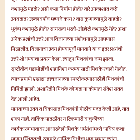
कशामुळे पडतो? अग्नी कसा निर्माण होतो? तारे आकाशात कसे
उगवतात? उल्कावर्षाव म्हणजे काय ? वारा कुणाच्यामुळे वाहतो?
भूकंप कशामुळे होतो? सागराला भरती-ओहोटी कशामुळे येते? अशा
अनेक प्रश्नांची उत्तरे आज विज्ञानाच्या संशोधनामुळे आपणास
मिळालीत. विज्ञानाचा उदय होण्यापूर्वी मानवाने या व इतर प्रश्नांची
उत्तरे शोधण्याचा प्रयत्न केला. त्यातून मिथकांचा जन्म झाला.
सृष्टीतील घडामोडींची शहानिशा करण्यासाठी मिथके रचली गेलीत.
त्याचप्रमाणे एखाद्या तत्त्वज्ञानाच्या स्पष्टीकरणासाठीही मिथकांची
निर्मिती झाली. अशारितीने मिथके कोणता ना कोणता संदेश सतत
देत आली आहेत.
मानवाच्या उदय व विकासात मिथकांनी मोठीच मदत केली आहे, यात
शंका नाही. तार्किक पातळीवर न टिकणारी व चुकीच्या
कार्यकारणभावावर आधारलेली मिथके धर्मग्रंथांमध्ये ‘पवित्र कथा’
म्हणून स्थिरावली. त्यामुळे धार्मिक विधीचा भाग म्हणून त्यांना