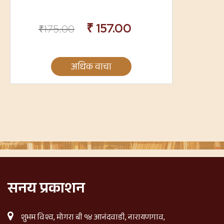
₹
157.00
₹
175.00
अधिक वाचा
सनय प्रकाशन
शुभम विश्व, मोगरा बी १४ आनंदवाडी, नारायणगाव,