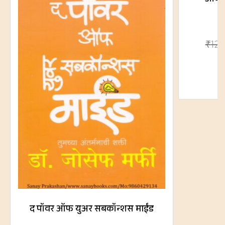
आंबेड
₹
12
द पॉवर ऑफ युअर सबकॉन्शस माईंड