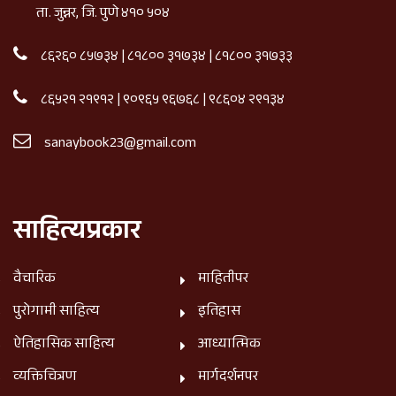
ता. जुन्नर, जि. पुणे ४१० ५०४
८६२६० ८५७३४
|
८१८०० ३१७३४
|
८१८०० ३१७३३
८६५२१ २१९१२
|
९०९६५ ९६७६८
|
९८६०४ २९१३४
sanaybook23@gmail.com
साहित्यप्रकार
वैचारिक
माहितीपर
पुरोगामी साहित्य
इतिहास
ऐतिहासिक साहित्य
आध्यात्मिक
व्यक्तिचित्रण
मार्गदर्शनपर