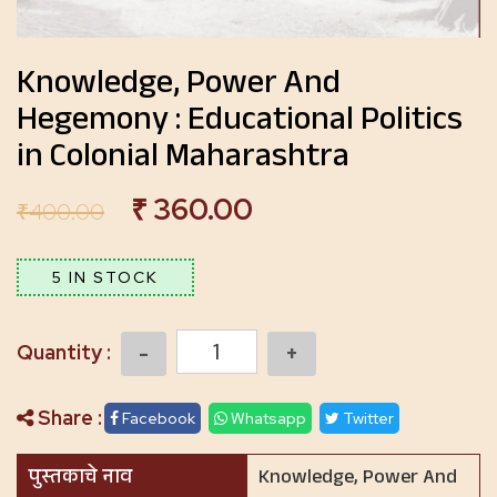
Knowledge, Power And
Hegemony : Educational Politics
in Colonial Maharashtra
₹
360.00
₹
400.00
5 IN STOCK
Quantity
Share :
Facebook
Whatsapp
Twitter
पुस्तकाचे नाव
Knowledge, Power And