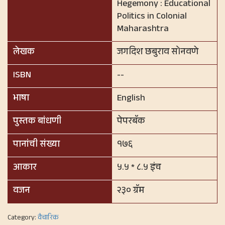
Hegemony : Educational
Politics in Colonial
Maharashtra
लेखक
जगदिश छबुराव सोनवणे
ISBN
--
भाषा
English
पुस्तक बांधणी
पेपरबॅक
पानांची संख्या
१७६
आकार
५.५ * ८.५ इंच
वजन
२३० ग्रॅम
Category:
वैचारिक