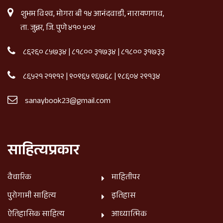
शुभम विश्व, मोगरा बी १४ आनंदवाडी, नारायणगाव,
ता. जुन्नर, जि. पुणे ४१० ५०४
८६२६० ८५७३४
|
८१८०० ३१७३४
|
८१८०० ३१७३३
८६५२१ २१९१२
|
९०९६५ ९६७६८
|
९८६०४ २९१३४
sanaybook23@gmail.com
साहित्यप्रकार
वैचारिक
माहितीपर
पुरोगामी साहित्य
इतिहास
ऐतिहासिक साहित्य
आध्यात्मिक