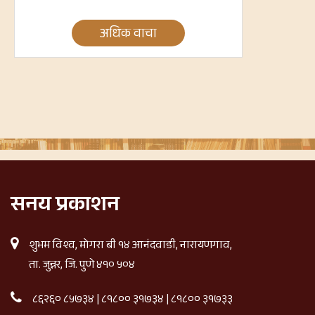
अधिक वाचा
सनय प्रकाशन
शुभम विश्व, मोगरा बी १४ आनंदवाडी, नारायणगाव,
ता. जुन्नर, जि. पुणे ४१० ५०४
८६२६० ८५७३४
|
८१८०० ३१७३४
|
८१८०० ३१७३३