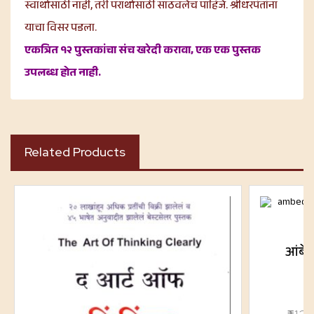
स्वार्थासाठी नाही, तरी परार्थासाठी साठवलेच पाहिजे. श्रीधरपंतांना
याचा विसर पडला.
एकत्रित १२ पुस्तकांचा संच खरेदी करावा, एक एक पुस्तक
उपलब्ध होत नाही.
Related Products
आंबेड