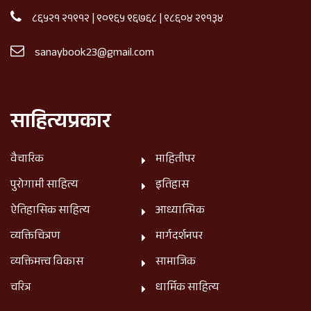
८६५२१ २१९१२
|
९०९६५ ९६७६८
|
९८६०४ २९१३४
sanaybook23@gmail.com
साहित्यप्रकार
वैचारिक
माहितीपर
पुरोगामी साहित्य
इतिहास
ऐतिहासिक साहित्य
आध्यात्मिक
व्यक्तिचित्रण
मार्गदर्शनपर
व्यक्तिमत्त्व विकास
सामाजिक
चरित्र
धार्मिक साहित्य