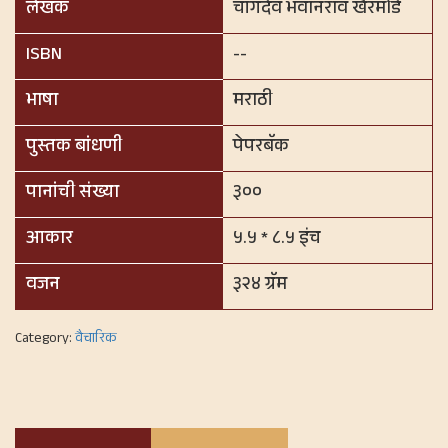
लेखक
चांगदेव भवानराव खैरमोडे
ISBN
--
भाषा
मराठी
पुस्तक बांधणी
पेपरबॅक
पानांची संख्या
३००
आकार
५.५ * ८.५ इंच
वजन
३२४ ग्रॅम
Category:
वैचारिक