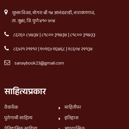
शुभम विश्व, मोगरा बी १४ आनंदवाडी, नारायणगाव,
ता. जुन्नर, जि. पुणे ४१० ५०४
८६२६० ८५७३४
|
८१८०० ३१७३४
|
८१८०० ३१७३३
८६५२१ २१९१२
|
९०९६५ ९६७६८
|
९८६०४ २९१३४
sanaybook23@gmail.com
साहित्यप्रकार
वैचारिक
माहितीपर
पुरोगामी साहित्य
इतिहास