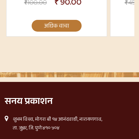
₹
90.00
₹
100.00
₹
450
अधिक वाचा
सनय प्रकाशन
शुभम विश्व, मोगरा बी १४ आनंदवाडी, नारायणगाव,
ता. जुन्नर, जि. पुणे ४१० ५०४