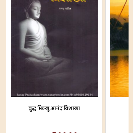
बुद्ध भिक्खु आनंद विशाखा