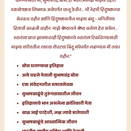
करण्यासाठी मी, सुभाषचंद्र बोस, हा स्वातंत्र्यलढा माझ्या देहात
श्वासोच्छास शिल्लक असेपर्यंत चालू ठेवीन… मी नेहमी हिंदुस्थानचा
सेवकच राहीन आणि हिंदुस्थानातील माझ्या बंधू – भगिनींच्या
हिताची काळजी वाहीन. माझे श्रेष्ठातले श्रेष्ठ कर्तव्य हेच असेल…
स्वातंत्र्य प्राप्त झाल्यावरही हिंदुस्थानचे स्वातंत्र्य टिकविण्यासाठी
माझ्या शरीरातील रक्ताचा शेवटचा बिंदू संपेपर्यंत लढण्यास मी तयार
राहीन.”
बोस घराण्याचा इतिहास
असे घडले नेताजी सुभाषचंद्र बोस
एक संवेदनशील समाजसेवक
सुभाषबाबूंचे तुरुंगवासातील जीवन
इतिहासाचे भान असलेला क्रांतिकारी नेता
बाळ जाई परदेशी, लक्ष त्याचे मातेपाशी
सुभाषबाबूंचे आध्यात्मिक जीवन