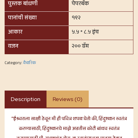
पुस्तक बांधणी
पेपरबॅक
पानांची संख्या
१९२
आकार
५.५ * ८.५ इंच
वजन
२०० ग्रॅम
Category:
वैचारिक
Description
Reviews (0)
”ईश्र्वराला साक्षी ठेवून मी ही पवित्र शपथ घेतो की, हिंदुस्थान स्वतंत्र
करण्यासाठी, हिंदुस्थानचे माझे अडतीस कोटी बांधव स्वतंत्र