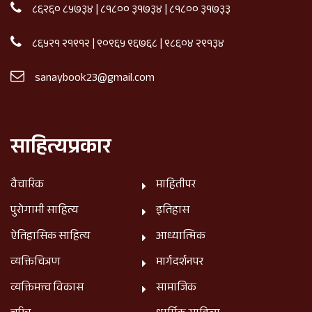
८६२६० ८५७३४
|
८१८०० ३१७३४
|
८१८०० ३१७३३
८६५२१ २१९१२
|
९०९६५ ९६७६८
|
९८६०४ २९१३४
sanaybook23@gmail.com
साहित्यप्रकार
वैचारिक
माहितीपर
पुरोगामी साहित्य
इतिहास
ऐतिहासिक साहित्य
आध्यात्मिक
व्यक्तिचित्रण
मार्गदर्शनपर
व्यक्तिमत्त्व विकास
सामाजिक