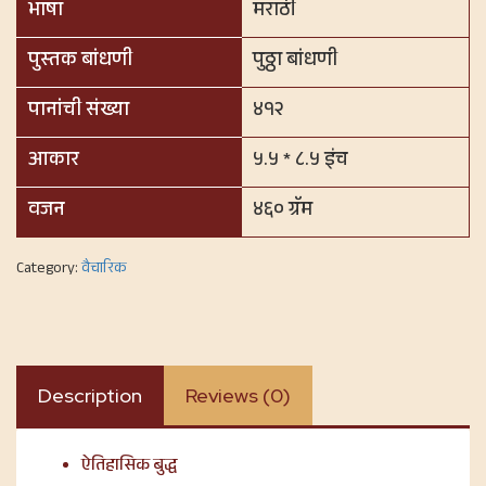
भाषा
मराठी
पुस्तक बांधणी
पुठ्ठा बांधणी
पानांची संख्या
४१२
आकार
५.५ * ८.५ इंच
वजन
४६० ग्रॅम
Category:
वैचारिक
Description
Reviews (0)
ऐतिहासिक बुद्ध