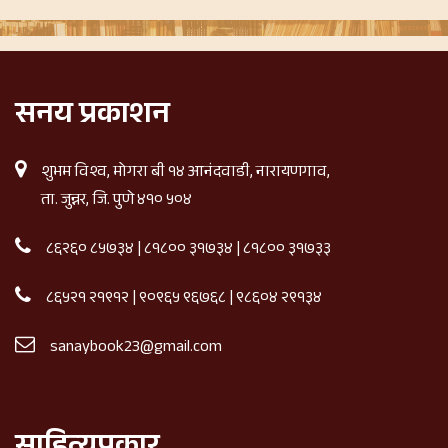
सनय प्रकाशन
शुभम विश्व, मोगरा बी १४ आनंदवाडी, नारायणगाव,
ता. जुन्नर, जि. पुणे ४१० ५०४
८६२६० ८५७३४
|
८१८०० ३१७३४
|
८१८०० ३१७३३
८६५२१ २१९१२
|
९०९६५ ९६७६८
|
९८६०४ २९१३४
sanaybook23@gmail.com