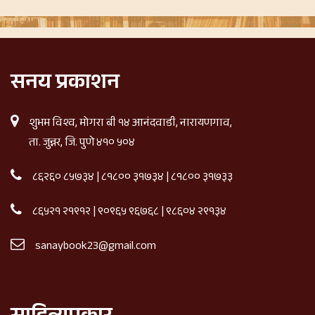
सनय प्रकाशन
शुभम विश्व, मोगरा बी १४ आनंदवाडी, नारायणगाव,
ता. जुन्नर, जि. पुणे ४१० ५०४
८६२६० ८५७३४
|
८१८०० ३१७३४
|
८१८०० ३१७३३
८६५२१ २१९१२
|
९०९६५ ९६७६८
|
९८६०४ २९१३४
sanaybook23@gmail.com