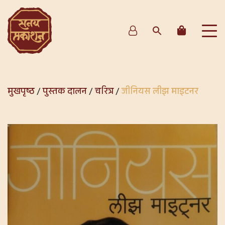
मुखपृष्ठ
/
पुस्तक दालन
/
चरित्र
/
जीनियस लीझ माइटनर