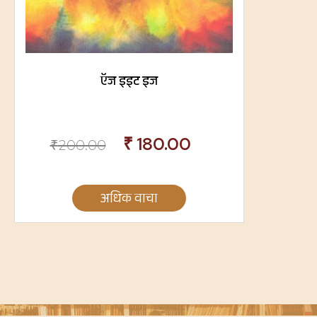
ऍज इइट इज
₹
180.00
₹
200.00
अधिक वाचा