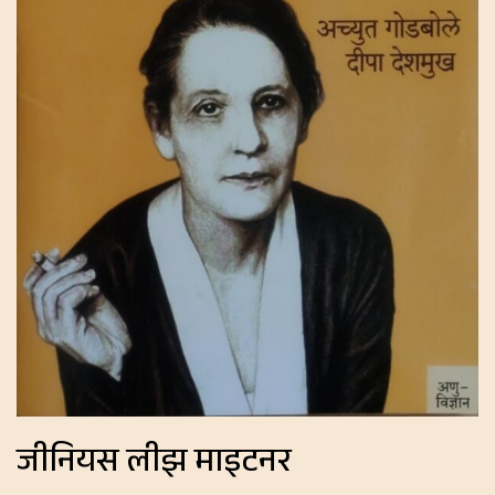
जीनियस लीझ माइटनर