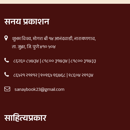
सनय प्रकाशन
शुभम विश्व, मोगरा बी १४ आनंदवाडी, नारायणगाव,
ता. जुन्नर, जि. पुणे ४१० ५०४
८६२६० ८५७३४
|
८१८०० ३१७३४
|
८१८०० ३१७३३
८६५२१ २१९१२
|
९०९६५ ९६७६८
|
९८६०४ २९१३४
sanaybook23@gmail.com
साहित्यप्रकार