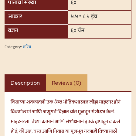
पानांची संख्या
६०
आकार
५.५ * ८.५ इंच
वजन
६० ग्रॅम
Category:
चरित्र
Description
Reviews (0)
विसाव्या शतकातली एक श्रेष्ठ भौतिकशास्त्रज्ञ लीझ माइटनर हीनं
किरणोत्सर्ग आणि अणुगर्भ विज्ञान यांत मूलभूत संशोधन केलं.
माइटनरला तिच्या कामानं आणि संशोधनानं इतकं झपाटून टाकलं
होतं, की अन्न, वस्त्र आणि निवारा या मूलभूत गरजाही तिच्यासाठी