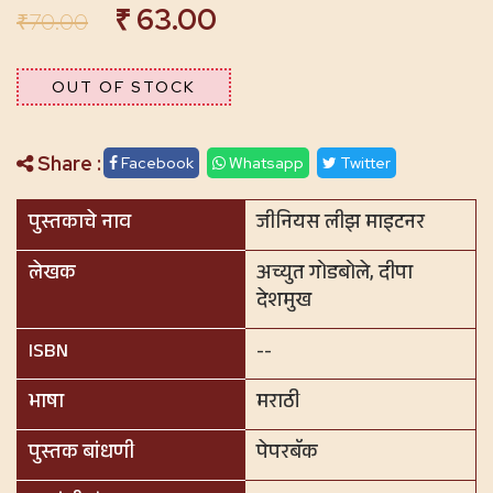
₹
63.00
₹
70.00
OUT OF STOCK
Share :
Facebook
Whatsapp
Twitter
पुस्तकाचे नाव
जीनियस लीझ माइटनर
लेखक
अच्युत गोडबोले, दीपा
देशमुख
ISBN
--
भाषा
मराठी
पुस्तक बांधणी
पेपरबॅक