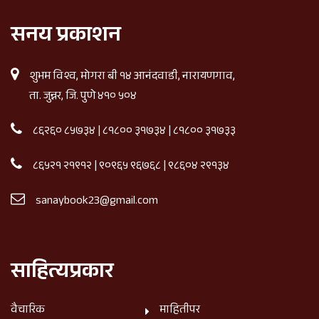
सनय प्रकाशन
शुभम विश्व, मोगरा बी १४ आनंदवाडी, नारायणगाव,
ता. जुन्नर, जि. पुणे ४१० ५०४
८६२६० ८५७३४
|
८१८०० ३१७३४
|
८१८०० ३१७३३
८६५२१ २१९१२
|
९०९६५ ९६७६८
|
९८६०४ २९१३४
sanaybook23@gmail.com
साहित्यप्रकार
वैचारिक
माहितीपर