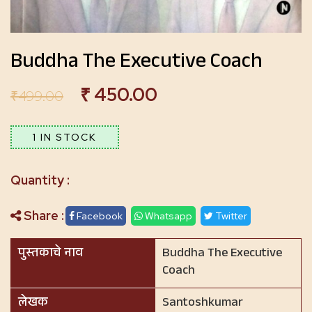
Buddha The Executive Coach
₹
450.00
₹
499.00
1 IN STOCK
Share :
Facebook
Whatsapp
Twitter
पुस्तकाचे नाव
Buddha The Executive
Coach
लेखक
Santoshkumar