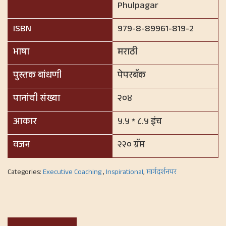
Phulpagar
ISBN
979-8-89961-819-2
भाषा
मराठी
पुस्तक बांधणी
पेपरबॅक
पानांची संख्या
२०४
आकार
५.५ * ८.५ इंच
वजन
२२० ग्रॅम
Categories:
Executive Coaching
,
Inspirational
,
मार्गदर्शनपर