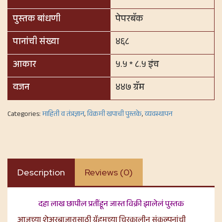
पुस्तक बांधणी
पेपरबॅक
पानांची संख्या
४६८
आकार
५.५ * ८.५ इंच
वजन
४४७ ग्रॅम
Categories:
माहिती व तंत्रज्ञान
,
विक्रमी खपाची पुस्तके
,
व्यवस्थापन
Description
Reviews (0)
दहा लाख छापील प्रतींहून जास्त विक्री झालेलं पुस्तक
आजच्या शेअरबाजारासाठी ग्रॅहमच्या चिरकालीन संकल्पनांची