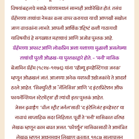
विषयांबद्दलचे मथळे यांच्यामधलं साम्यही अधोरेखित होतं. तसंच
ग्रॅहॅमच्या तत्त्वांचा नेमका कसा वापर करायचा याची आणखी सखोल
जाण वाचकांना लाभते. आपली आर्थिक उद्दिष्टं कशी गाठायची
याविषयीचं हे सगळ्यात महत्त्वाचं आणि अजोड पुस्तक आहे.
ग्रॅहॅमच्या अफाट आणि लोकप्रिय अशा यशाच्या मुळाशी असलेल्या
तत्त्वांची पुरती ओळख-या पुस्तकाद्वारे होते.
– ‘मनी’ मासिक
बेंजामिन ग्रॅहॅम (१८९४-१९७६) यांना ‘व्हॅल्यू इन्व्हेस्टिंगचा जनक’
म्हणून ओळखलं जातं. आजच्या अनेक यशस्वी उद्योजकांचे ते आदर्श
ठरले आहेत. ‘सिक्युरिटी अॅनॅलिसिस’ आणि ‘द इंटरप्रिटेशन ऑफ
फायनॅन्शियल स्टेटमेंट्स’ ही त्यांची इतर पुस्तकं आहेत.
जेसन झ्वाईग ‘वॉल स्ट्रीट जर्नल’साठी ‘द इंटेलिजंट इन्व्हेस्टर’ या
नावाचं साप्ताहिक सदर लिहितात. पूर्वी ते ‘मनी’ मासिकात वरिष्ठ
लेखक म्हणून काम बघत असत. ‘फॉर्च्यून’ मासिकासाठी ते आमंत्रित
लेखक म्हणून अधूनमधून लिखाण करतात. १९८७ सालापासून