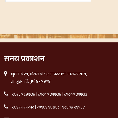
सनय प्रकाशन
शुभम विश्व, मोगरा बी १४ आनंदवाडी, नारायणगाव,
ता. जुन्नर, जि. पुणे ४१० ५०४
८६२६० ८५७३४
|
८१८०० ३१७३४
|
८१८०० ३१७३३
८६५२१ २१९१२
|
९०९६५ ९६७६८
|
९८६०४ २९१३४