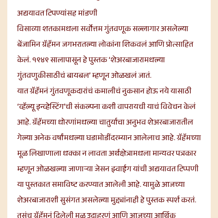
अद्ययावत टिपण्यांसह मांडणी
विसाव्या शतकामधला सर्वोत्तम गुंतवणूक सल्लागार असलेल्या
बेंजामिन ग्रॅहॅमन जगभरातल्या लोकांना शिकवलं आणि प्रोत्साहित
केलं. १९४९ सालापासून हे पुस्तक ‘शेअरबाजारामधल्या
गुंतवणुकीसाठीचं बायबल’ म्हणून ओळखलं जातं.
यात ग्रॅहॅमनं गुंतवणूकदारांचं कमालीचं नुकसान होऊ नये यासाठी
‘व्हॅल्यू इन्व्हेस्टिंग’ची संकल्पना कशी वापरायची याचं विवेचन केलं
आहे. ग्रॅहॅमच्या धोरणांमधल्या चातुर्याचा अनुभव शेअरबाजारातील
गेल्या अनेक वर्षांमधल्या घडामोडींदरम्यान आलेलाच आहे. ग्रॅहॅमच्या
मूळ लिखाणाला धक्का न लावता अर्थक्षेत्रामधला मान्यवर पत्रकार
म्हणून ओळखल्या जाणाऱ्या जेसन झ्वाईग यांची अद्ययावत टिप्पणी
या पुस्तकात समाविष्ट करण्यात आलेली आहे. यामुळे आजच्या
शेअरबाजाराशी सुसंगत असलेल्या मुद्द्यांनाही हे पुस्तक स्पर्श करतं.
तसंच ग्रॅहॅमनं दिलेली मूळ उदाहरणं आणि आजच्या आर्थिक