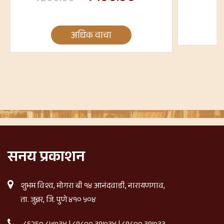
अधिक वाचा
सनय प्रकाशन
शुभम विश्व, मोगरा बी १४ आनंदवाडी, नारायणगाव,
ता. जुन्नर, जि. पुणे ४१० ५०४