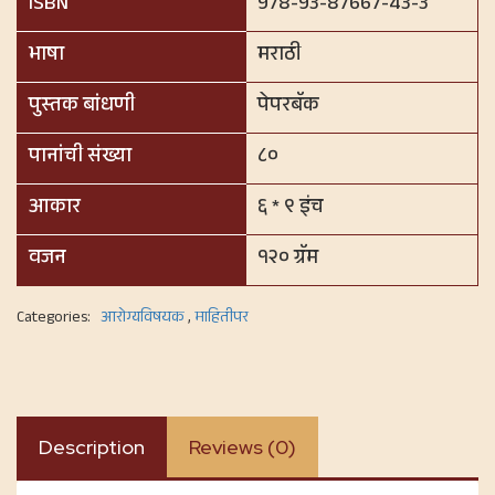
ISBN
978-93-87667-43-3
भाषा
मराठी
पुस्तक बांधणी
पेपरबॅक
पानांची संख्या
८०
आकार
६ * ९ इंच
वजन
१२० ग्रॅम
Categories:
आरोग्यविषयक
,
माहितीपर
Description
Reviews (0)