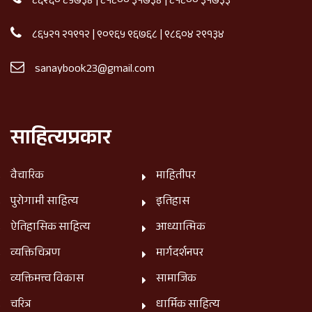
८६२६० ८५७३४
|
८१८०० ३१७३४
|
८१८०० ३१७३३
८६५२१ २१९१२
|
९०९६५ ९६७६८
|
९८६०४ २९१३४
sanaybook23@gmail.com
साहित्यप्रकार
वैचारिक
माहितीपर
पुरोगामी साहित्य
इतिहास
ऐतिहासिक साहित्य
आध्यात्मिक
व्यक्तिचित्रण
मार्गदर्शनपर
व्यक्तिमत्त्व विकास
सामाजिक
चरित्र
धार्मिक साहित्य