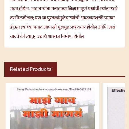
पोहोचल्याने त्याचे आरोग्यविषयक ज्ञान समृद्ध होण्यास निश्चितच
मदत होईल. लहानग्यांना मनातल्या जिज्ञासापूर्ण प्रश्नांची त्यांना उत्तरे
तर मिळतीलच; पण या पुस्तकांमुळेच त्यांची आकलनशक्ती प्रगल्भ
होऊन त्यांच्या मनात आणखी मूलभूत प्रश्न तयार होतील आणि असं
वाटतं की त्यातून उद्याचे शास्त्रज्ञ निर्माण होतील.
Related Products