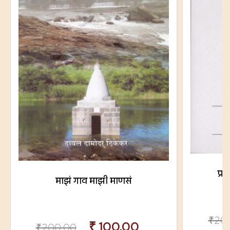
प्र
माझं गाव माझी माणसं
₹
20
₹
100.00
₹
200.00