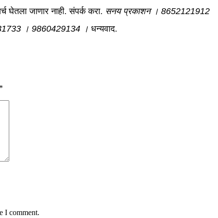
्च घेतला जाणार नाही. संपर्क करा.
सनय प्रकाशन । 8652121912
31733 । 9860429134 ।
धन्यवाद.
*
me I comment.