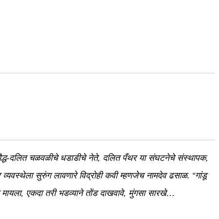
ौद्ध-दलित चळवळीचे धडाडीचे नेते, दलित पँथर या संघटनेचे संस्थापक,
्यवस्थेला सुरुंग लावणारे विद्रोही कवी म्हणजेच नामदेव ढसाळ.
“गांडू
या मायला, एकदा तरी भडव्याने तोंड दाखवावे, मुंगसा सारखे…