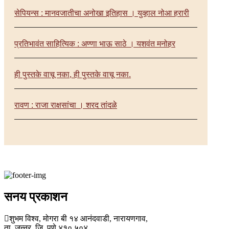
सेपियन्स : मानवजातीचा अनोखा इतिहास । युव्हाल नोआ हरारी
प्रतिभावंत साहित्यिक : अण्णा भाऊ साठे । यशवंत मनोहर
ही पुस्तके वाचू नका, ही पुस्तके वाचू नका.
रावण : राजा राक्षसांचा । शरद तांदळे
सनय प्रकाशन
शुभम विश्व, मोगरा बी १४ आनंदवाडी, नारायणगाव,
ता. जुन्नर, जि. पुणे ४१० ५०४