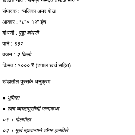
खंडाचे नाव :
समग्र नामदेव ढसाळ भाग १
संपादक : *मलिका अमर शेख
आकार : *८”× १२” इंच
बांधणी :
पुठ्ठा बांधणी
पाने :
६३२
वजन :
२ किलो
किंमत : १००० ₹ (टपाल खर्च सहित)
खंडातील पुस्तके अनुक्रम
● भूमिका
● एका ज्वालामुखीची जन्मकथा
०१ । गोलपीठा
०२ । मूर्ख म्हाताऱ्याने डोंगर हलविले