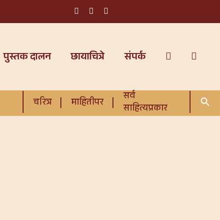
पुस्तक दालन
छायाचित्रे
संपर्क
सर्व
चरित्र
माहितीपर
साहित्यप्रकार