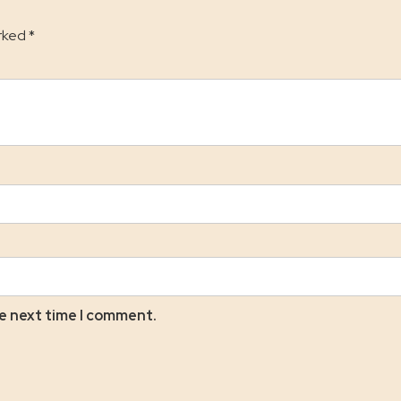
arked
*
he next time I comment.