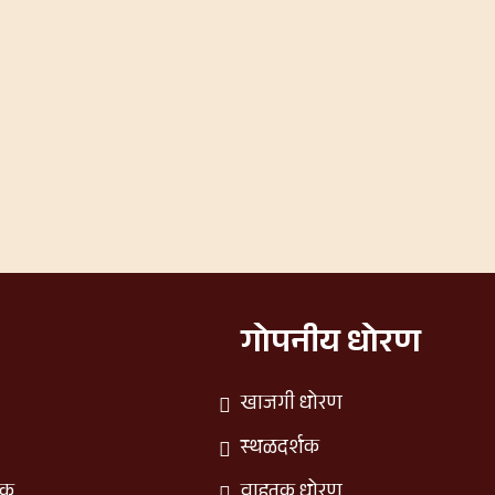
गोपनीय धोरण
खाजगी धोरण
स्थळदर्शक
िक
वाहतूक धोरण