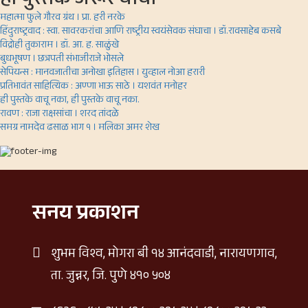
ही पुस्तके जरूर वाचा
महात्मा फुले गौरव ग्रंथ । प्रा. हरी नरके
हिंदुराष्ट्रवाद : स्वा. सावरकरांचा आणि राष्ट्रीय स्वयंसेवक संघाचा । डॉ.रावसाहेब कसबे
विद्रोही तुकाराम । डॉ. आ. ह. साळुंखे
बुधभूषण । छत्रपती संभाजीराजे भोसले
सेपियन्स : मानवजातीचा अनोखा इतिहास । युव्हाल नोआ हरारी
प्रतिभावंत साहित्यिक : अण्णा भाऊ साठे । यशवंत मनोहर
ही पुस्तके वाचू नका, ही पुस्तके वाचू नका.
रावण : राजा राक्षसांचा । शरद तांदळे
समग्र नामदेव ढसाळ भाग १ । मलिका अमर शेख
सनय प्रकाशन
शुभम विश्व, मोगरा बी १४ आनंदवाडी, नारायणगाव,
ता. जुन्नर, जि. पुणे ४१० ५०४