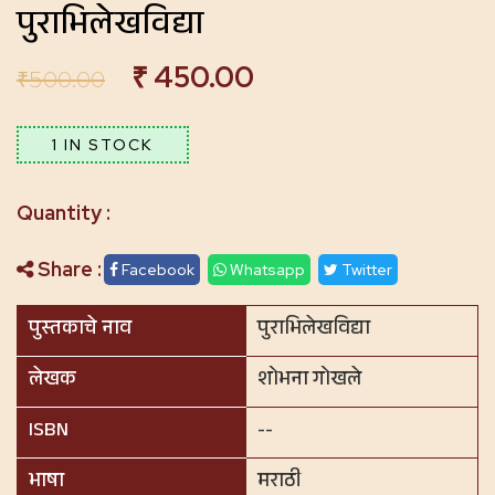
पुराभिलेखविद्या
₹
450.00
₹
500.00
1 IN STOCK
Share :
Facebook
Whatsapp
Twitter
पुस्तकाचे नाव
पुराभिलेखविद्या
लेखक
शोभना गोखले
ISBN
--
भाषा
मराठी