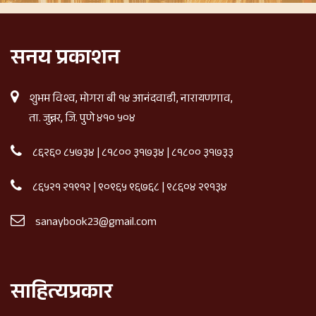
सनय प्रकाशन
शुभम विश्व, मोगरा बी १४ आनंदवाडी, नारायणगाव,
ता. जुन्नर, जि. पुणे ४१० ५०४
८६२६० ८५७३४
|
८१८०० ३१७३४
|
८१८०० ३१७३३
८६५२१ २१९१२
|
९०९६५ ९६७६८
|
९८६०४ २९१३४
sanaybook23@gmail.com
साहित्यप्रकार