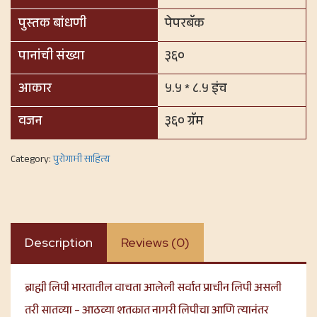
पुस्तक बांधणी
पेपरबॅक
पानांची संख्या
३६०
आकार
५.५ * ८.५ इंच
वजन
३६० ग्रॅम
Category:
पुरोगामी साहित्य
Description
Reviews (0)
ब्राह्मी लिपी भारतातील वाचता आलेली सर्वात प्राचीन लिपी असली
तरी सातव्या – आठव्या शतकात नागरी लिपीचा आणि त्यानंतर