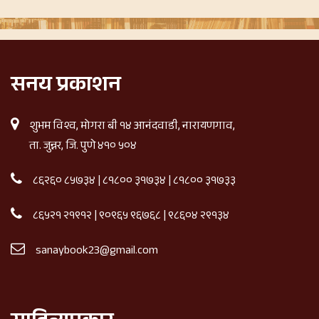
सनय प्रकाशन
शुभम विश्व, मोगरा बी १४ आनंदवाडी, नारायणगाव,
ता. जुन्नर, जि. पुणे ४१० ५०४
८६२६० ८५७३४
|
८१८०० ३१७३४
|
८१८०० ३१७३३
८६५२१ २१९१२
|
९०९६५ ९६७६८
|
९८६०४ २९१३४
sanaybook23@gmail.com