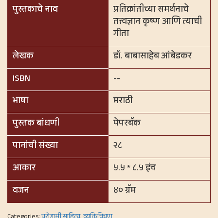
पुस्तकाचे नाव
प्रतिक्रांतीच्या समर्थनाचे
तत्त्वज्ञान कृष्ण आणि त्याची
गीता
लेखक
डॉ. बाबासाहेब आंबेडकर
ISBN
--
भाषा
मराठी
पुस्तक बांधणी
पेपरबॅक
पानांची संख्या
२८
आकार
५.५ * ८.५ इंच
वजन
४० ग्रॅम
Categories:
पुरोगामी साहित्य
,
व्यक्तिचित्रण