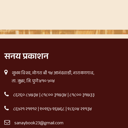
सनय प्रकाशन
शुभम विश्व, मोगरा बी १४ आनंदवाडी, नारायणगाव,
ता. जुन्नर, जि. पुणे ४१० ५०४
८६२६० ८५७३४
|
८१८०० ३१७३४
|
८१८०० ३१७३३
८६५२१ २१९१२
|
९०९६५ ९६७६८
|
९८६०४ २९१३४
sanaybook23@gmail.com