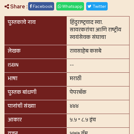
Share :
Facebook
Whatsapp
Twitter
पुस्तकाचे नाव
हिंदुराष्ट्रवाद स्वा.
सावरकरांचा आणि राष्ट्रीय
स्वयंसेवक संघाचा
लेखक
रावसाहेब कसबे
ISBN
--
भाषा
मराठी
पुस्तक बांधणी
पेपरबॅक
पानांची संख्या
४४४
आकार
५.५ * ८.५ इंच