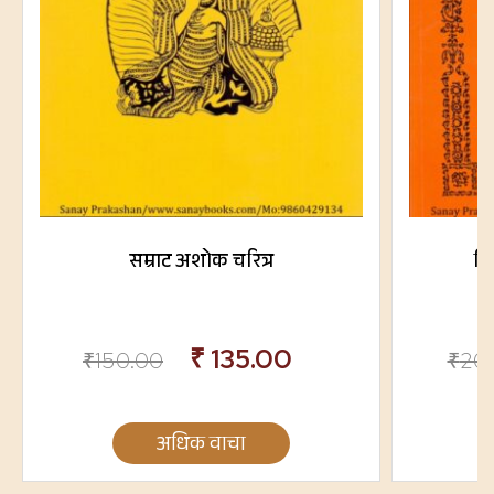
सम्राट अशोक चरित्र
चि
₹
135.00
₹
150.00
₹
20
अधिक वाचा