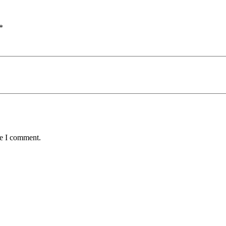
*
me I comment.