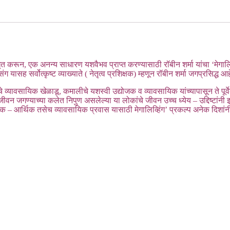
ृत करून, एक अनन्य साधारण यशवैभव प्राप्त करण्यासाठी रॉबीन शर्मा यांचा ‘मेगालिव
ासंग
यासह सर्वोत्कृष्ट व्याख्याते ( नेतृत्व प्रशिक्षक) म्हणून रॉबीन शर्मा जगप्रसिद्ध आ
यावसायिक खेळाडू, कमालीचे यशस्वी उद्योजक व व्यावसायिक यांच्यापासून ते पूर्वेक
 जीवन जगण्याच्या कलेत निपुण असलेल्या या लोकांचे जीवन उच्च ध्येय – उद्दिष्टा
– आर्थिक तसेच व्यावसायिक प्रवास यासाठी मेगालिव्हिंग’ प्रकल्प अनेक दिशांनी 