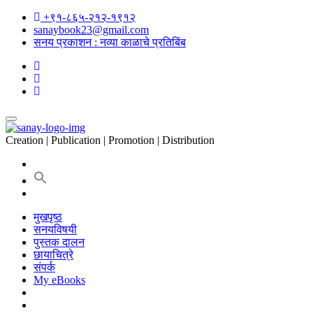
+९१-८६५-२१२-१९१२
sanaybook23@gmail.com
सनय प्रकाशन : नव्या काळाचे प्रतिबिंब
Creation | Publication | Promotion | Distribution
मुखपृष्ठ
सनयविषयी
पुस्तक दालन
छायाचित्रे
संपर्क
My eBooks