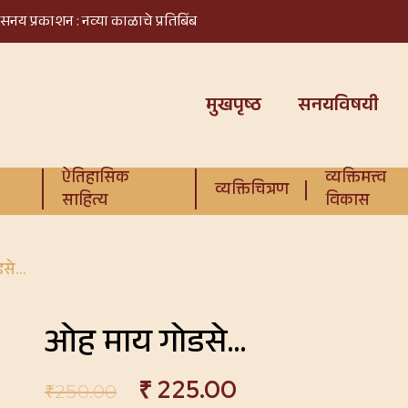
सनय प्रकाशन : नव्या काळाचे प्रतिबिंब
मुखपृष्ठ
सनयविषयी
ऐतिहासिक
व्यक्तिमत्त्व
व्यक्तिचित्रण
साहित्य
विकास
डसे…
ओह माय गोडसे…
₹
225.00
₹
250.00