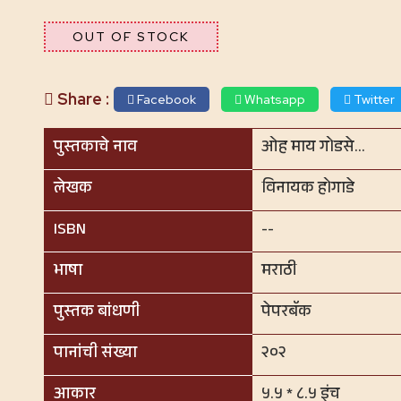
OUT OF STOCK
Share :
Facebook
Whatsapp
Twitter
पुस्तकाचे नाव
ओह माय गोडसे…
लेखक
विनायक होगाडे
ISBN
--
भाषा
मराठी
पुस्तक बांधणी
पेपरबॅक
पानांची संख्या
२०२
आकार
५.५ * ८.५ इंच