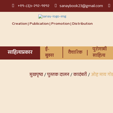
+९१-८६५-२१२-१९१२
sanaybook23@gmail.com
Creation | Publication | Promotion | Distribution
ई-
पुरोगामी
साहित्यप्रकार
वैचारिक
बुक्स
साहित्य
मुखपृष्ठ
/
पुस्तक दालन
/
कादंबरी
/
ओह माय गो