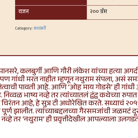
वजन
२०० ग्रॅम
Category:
कादंबरी
नसरे, कलबुर्गी आणि गौरी लंकेश यांच्या हत्या अगदी
पण गांधी मरत नाहीत म्हणून नथुराम संपला, असं समजू
तित्वाची पावती आहे. आणि ‘ओह माय गोडसे’ ही गांधी आ
 निव्वळ भाष्य नव्हे तर त्यांच्यातलं द्वंद्व कथेच्या र
्व हे चिरंतन आहे, हे सुत्र टी अधोरेखित करते. सध्याचं २०१
 पूर्ण झालीत. त्यांच्याबद्दलच्या गैरसमजांची जळमटं 
व्हे तर ‘नथुराम’ ही प्रवृत्तीदेखील आपल्याला उलगडत