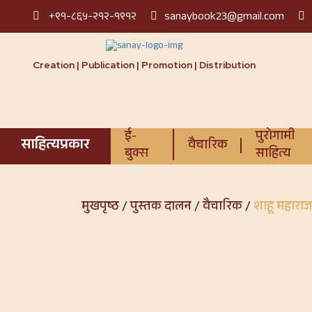
+९१-८६५-२१२-१९१२
sanaybook23@gmail.com
Creation | Publication | Promotion | Distribution
ई-
पुरोगामी
साहित्यप्रकार
वैचारिक
बुक्स
साहित्य
मुखपृष्ठ
/
पुस्तक दालन
/
वैचारिक
/
शाहू महाराज 