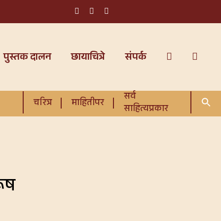
पुस्तक दालन
छायाचित्रे
संपर्क
सर्व
चरित्र
माहितीपर
साहित्यप्रकार
रूष