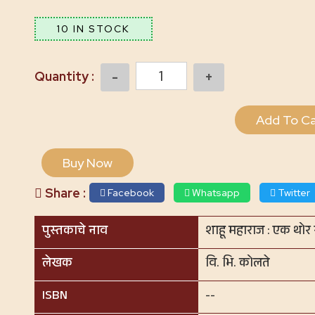
10 IN STOCK
Quantity
Add To Ca
Buy Now
Share :
Facebook
Whatsapp
Twitter
पुस्तकाचे नाव
शाहू महाराज : एक थोर रा
लेखक
वि. भि. कोलते
ISBN
--