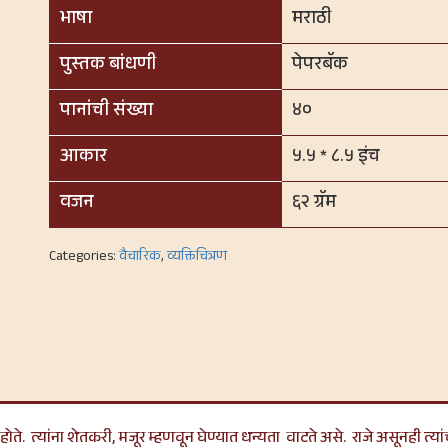
भाषा
मराठी
पुस्तक बांधणी
पेपरबॅक
पानांची संख्या
४०
आकार
५.५ * ८.५ इंच
वजन
६२ ग्रॅम
Categories:
वैचारिक
,
व्यक्तिचित्रण
ोते. त्यांना शेतकरी, मजूर म्हणवून घेण्यात धन्यता वाटते असे. राजे असूनही त्य