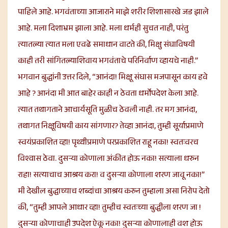
पाहिले आहे. भगवंताच्या आजाराने माझे शरीर शिशासारखे जड झाले
आहे. मला दिशाभ्रम झाला आहे. मला धर्मही सुचत नाही, परंतु
त्यातल्या त्यात मला एवढे समाधान वाटते की, मिक्षु संघाविषयी
काही तरी सांगितल्याशिवाय भगवंताचे परिनिर्वाण व्हायचे नाही.”
भगवान बुद्धांनी उत्तर दिले, “आनंदा! मिक्षू संघास मजपासून काय हवे
आहे ? आनंदा मी आत बाहेर काही न ठेवता धर्मोपदेश केला आहे.
त्यात तथागताने आचार्यसूति मुळीच ठेवली नाही. तर मग आनंदा,
तथागत निक्षूविषयी काय सांगणार? तेव्हा आनंदा, तुम्ही सूर्याप्रमाणे
स्वयंप्रकाशित व्हा! पृथ्वीप्रमाणे परप्रकाशित राहू नका! स्वतःवरच
विश्वास ठेवा. दुसऱ्या कोणाला अंकीत होऊ नका! सत्याला धरुन
राहा! सत्याचाच आश्रय करा! व दुसऱ्या कोणाला शरण जावू नका!”
मी देखील बुद्धाच्याच शब्दांचा आश्रय करुन तुम्हाला असा निरोप देतो
की, “तुम्ही आपले आधार व्हा! तुम्हीच स्वतःच्या बुद्धीला शरण जा !
दुसऱ्या कोणाचाही उपदेश ऐकू नका! दुसऱ्या कोणालाही वश होऊ