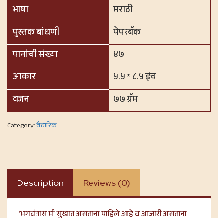
भाषा
मराठी
पुस्तक बांधणी
पेपरबॅक
पानांची संख्या
४७
आकार
५.५ * ८.५ इंच
वजन
७७ ग्रॅम
Category:
वैचारिक
Description
Reviews (0)
“भगवंतास मी सुखात असताना पाहिले आहे व आजारी असताना