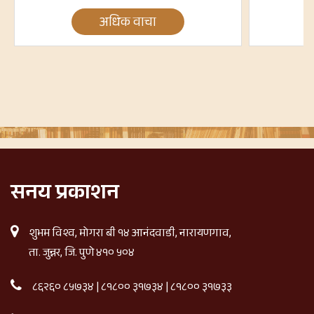
अधिक वाचा
सनय प्रकाशन
शुभम विश्व, मोगरा बी १४ आनंदवाडी, नारायणगाव,
ता. जुन्नर, जि. पुणे ४१० ५०४
८६२६० ८५७३४
|
८१८०० ३१७३४
|
८१८०० ३१७३३