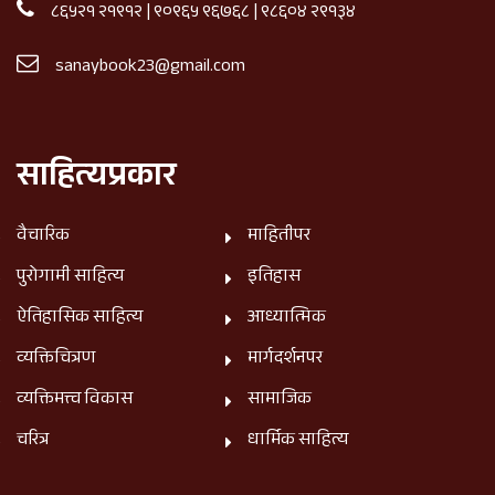
८६५२१ २१९१२
|
९०९६५ ९६७६८
|
९८६०४ २९१३४
sanaybook23@gmail.com
साहित्यप्रकार
वैचारिक
माहितीपर
पुरोगामी साहित्य
इतिहास
ऐतिहासिक साहित्य
आध्यात्मिक
व्यक्तिचित्रण
मार्गदर्शनपर
व्यक्तिमत्त्व विकास
सामाजिक
चरित्र
धार्मिक साहित्य