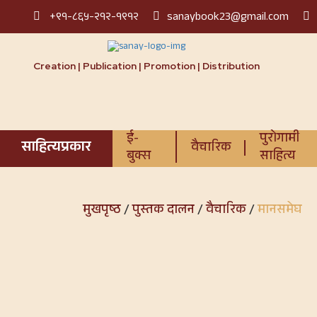
+९१-८६५-२१२-१९१२
sanaybook23@gmail.com
Creation | Publication | Promotion | Distribution
ई-
पुरोगामी
साहित्यप्रकार
वैचारिक
बुक्स
साहित्य
मुखपृष्ठ
/
पुस्तक दालन
/
वैचारिक
/
मानसमेघ