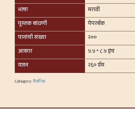
भाषा
मराठी
पुस्तक बांधणी
पेपरबॅक
पानांची संख्या
२००
आकार
५.५ * ८.५ इंच
वजन
२६० ग्रॅम
Category:
वैचारिक