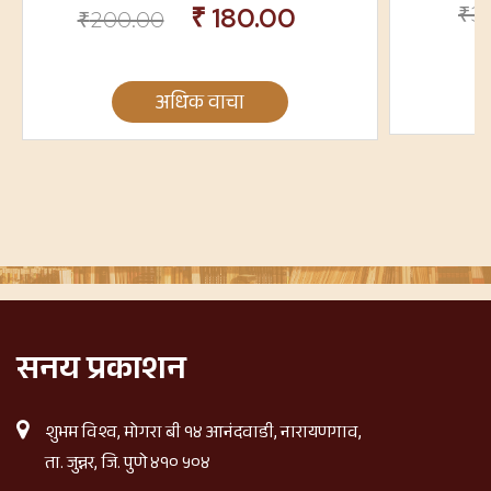
₹
3
₹
180.00
₹
200.00
अधिक वाचा
सनय प्रकाशन
शुभम विश्व, मोगरा बी १४ आनंदवाडी, नारायणगाव,
ता. जुन्नर, जि. पुणे ४१० ५०४