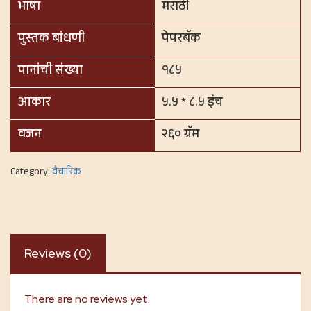
भाषा
मराठी
पुस्तक बांधणी
पेपरबॅक
पानांची संख्या
१८५
आकार
५.५ * ८.५ इंच
वजन
२६० ग्रॅम
Category:
वैचारिक
Reviews (0)
There are no reviews yet.