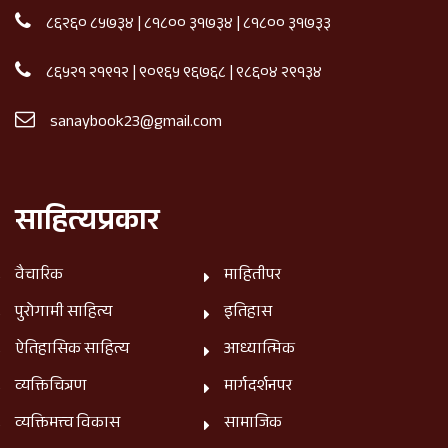
८६२६० ८५७३४
|
८१८०० ३१७३४
|
८१८०० ३१७३३
८६५२१ २१९१२
|
९०९६५ ९६७६८
|
९८६०४ २९१३४
sanaybook23@gmail.com
साहित्यप्रकार
वैचारिक
माहितीपर
पुरोगामी साहित्य
इतिहास
ऐतिहासिक साहित्य
आध्यात्मिक
व्यक्तिचित्रण
मार्गदर्शनपर
व्यक्तिमत्त्व विकास
सामाजिक