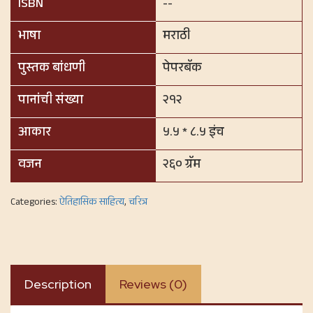
ISBN
--
भाषा
मराठी
पुस्तक बांधणी
पेपरबॅक
पानांची संख्या
२१२
आकार
५.५ * ८.५ इंच
वजन
२६० ग्रॅम
Categories:
ऐतिहासिक साहित्य
,
चरित्र
Description
Reviews (0)