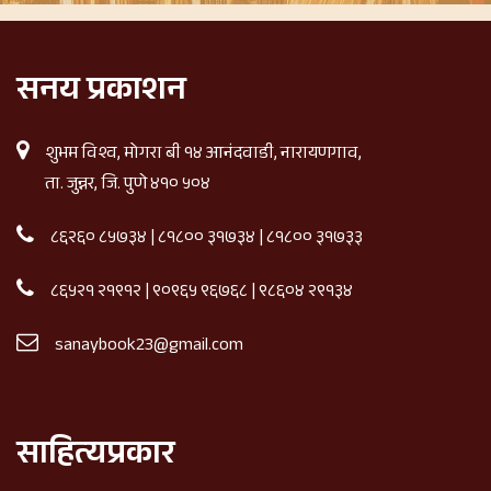
सनय प्रकाशन
शुभम विश्व, मोगरा बी १४ आनंदवाडी, नारायणगाव,
ता. जुन्नर, जि. पुणे ४१० ५०४
८६२६० ८५७३४
|
८१८०० ३१७३४
|
८१८०० ३१७३३
८६५२१ २१९१२
|
९०९६५ ९६७६८
|
९८६०४ २९१३४
sanaybook23@gmail.com
साहित्यप्रकार