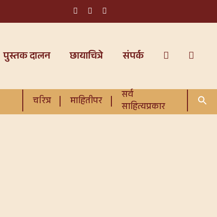
पुस्तक दालन
छायाचित्रे
संपर्क
सर्व
चरित्र
माहितीपर
साहित्यप्रकार