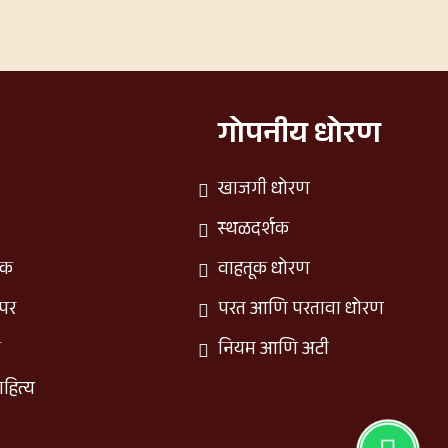
गोपनीय धोरण
खाजगी धोरण
स्थळदर्शक
िक
वाहतूक धोरण
नपर
परत आणि परतावा धोरण
क
नियम आणि अटी
ाहित्य