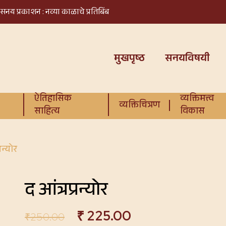
सनय प्रकाशन : नव्या काळाचे प्रतिबिंब
मुखपृष्ठ
सनयविषयी
ऐतिहासिक
व्यक्तिमत्त्व
व्यक्तिचित्रण
साहित्य
विकास
रन्योर
द आंत्रप्रन्योर
₹
225.00
₹
250.00