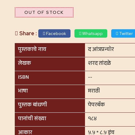
OUT OF STOCK
Share :
Facebook
Whatsapp
Twitter
पुस्तकाचे नाव
द आंत्रप्रन्योर
लेखक
शरद तांदळे
ISBN
--
भाषा
मराठी
पुस्तक बांधणी
पेपरबॅक
पानांची संख्या
१८४
आकार
५.५ * ८.५ इंच