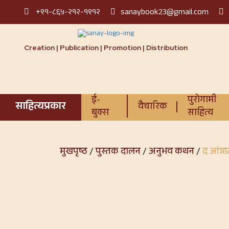
+९१-८६५-२१२-१९१२
sanaybook23@gmail.com
Creation | Publication | Promotion | Distribution
ई-
पुरोगामी
साहित्यप्रकार
वैचारिक
बुक्स
साहित्य
मुखपृष्ठ
/
पुस्तक दालन
/
अनुभव कथन
/
द आंत्रप्