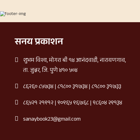
सनय प्रकाशन
शुभम विश्व, मोगरा बी १४ आनंदवाडी, नारायणगाव,
ता. जुन्नर, जि. पुणे ४१० ५०४
८६२६० ८५७३४
|
८१८०० ३१७३४
|
८१८०० ३१७३३
८६५२१ २१९१२
|
९०९६५ ९६७६८
|
९८६०४ २९१३४
sanaybook23@gmail.com