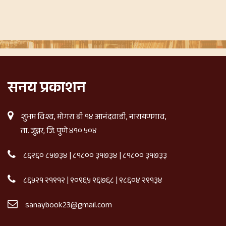
सनय प्रकाशन
शुभम विश्व, मोगरा बी १४ आनंदवाडी, नारायणगाव,
ता. जुन्नर, जि. पुणे ४१० ५०४
८६२६० ८५७३४
|
८१८०० ३१७३४
|
८१८०० ३१७३३
८६५२१ २१९१२
|
९०९६५ ९६७६८
|
९८६०४ २९१३४
sanaybook23@gmail.com