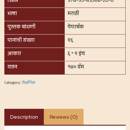
ISBN
978-93-49368-20-0
भाषा
मराठी
पुस्तक बांधणी
पेपरबॅक
पानांची संख्या
९६
आकार
६ * ९ इंच
वजन
१४० ग्रॅम
Category:
शैक्षणिक
Description
Reviews (0)