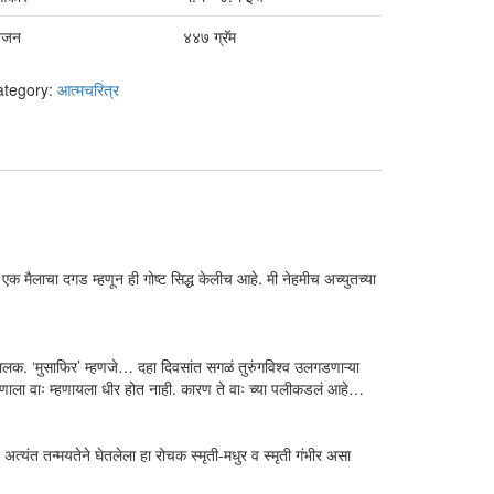
वजन
४४७ ग्रॅम
ategory:
आत्मचरित्र
क मैलाचा दगड म्हणून ही गोष्ट सिद्ध केलीच आहे. मी नेहमीच अच्युतच्या
मालक. ‘मुसाफिर’ म्हणजे… दहा दिवसांत सगळं तुरुंगविश्व उलगडणाऱ्या
ाला वाः म्हणायला धीर होत नाही. कारण ते वाः च्या पलीकडलं आहे…
त्यंत तन्मयतेने घेतलेला हा रोचक स्मृती-मधुर व स्मृती गंभीर असा