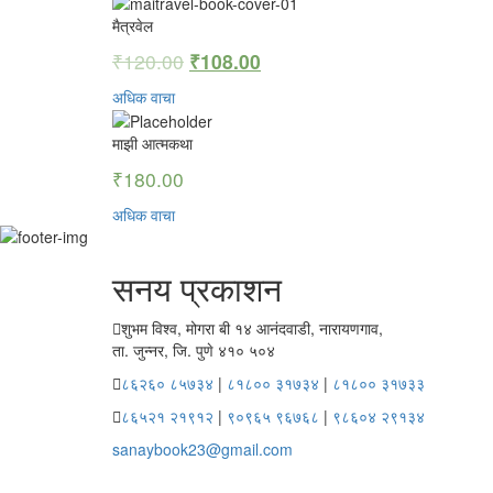
मैत्रवेल
₹
120.00
₹
108.00
अधिक वाचा
माझी आत्मकथा
₹
180.00
अधिक वाचा
सनय प्रकाशन
शुभम विश्व, मोगरा बी १४ आनंदवाडी, नारायणगाव,
ता. जुन्नर, जि. पुणे ४१० ५०४
८६२६० ८५७३४
|
८१८०० ३१७३४
|
८१८०० ३१७३३
८६५२१ २१९१२
|
९०९६५ ९६७६८
|
९८६०४ २९१३४
sanaybook23@gmail.com