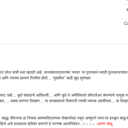
C
रं ठरेल याची मला खात्री आहे. मानसशास्त्रावरच्या ‘मनात’ या पुस्तकानं मराठी पुस्तकजगतात ए
ं आणि त्याच्या ज्ञानानं स्तिमित होतो… ‘मुसाफिर’ साठी खूप शुभेच्छा!
 अफाट आहे… कुठे शहाद्याचे आदिवासी… आणि कुठे ते अमेरिकेतले सॉफ्टवेअर कंपन्यांचे प्रमुख 
बाबत…. थक्क करणारं लिखाण… या सगळ्यांमध्ये दिसणारी त्याची व्यापक आत्मीयता… या लिखाण
, समृद्ध जीवनाचा हा निव्वळ आत्मचरित्रात्मक लेखाजोखा नसून अच्युतने स्वतःला ढवळून काढून अ
ाहिजे असे वाचकाला श्रीमंत करणारे हे भरगच्च आत्मनिवेदन…! – – –
-अरुण साधू