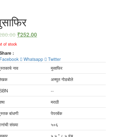
मुसाफिर
280.00
₹
252.00
t of stock
Share :
Facebook
Whatsapp
Twitter
ुस्तकाचे नाव
मुसाफिर
लेखक
अच्युत गोडबोले
ISBN
--
ाषा
मराठी
ुस्तक बांधणी
पेपरबॅक
ानांची संख्या
५०६
आकार
५.५ * ८.५ इंच