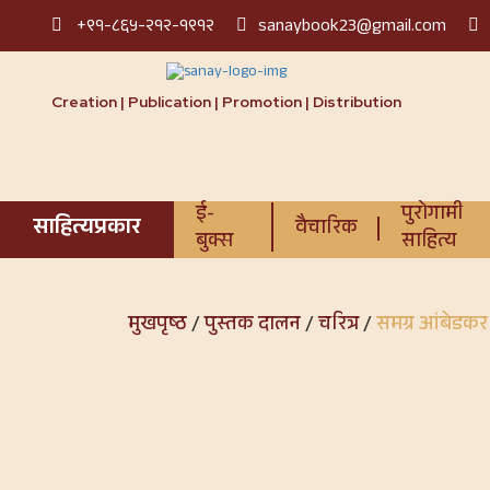
+९१-८६५-२१२-१९१२
sanaybook23@gmail.com
Creation | Publication | Promotion | Distribution
ई-
पुरोगामी
साहित्यप्रकार
वैचारिक
बुक्स
साहित्य
मुखपृष्ठ
/
पुस्तक दालन
/
चरित्र
/
समग्र आंबेडकर 