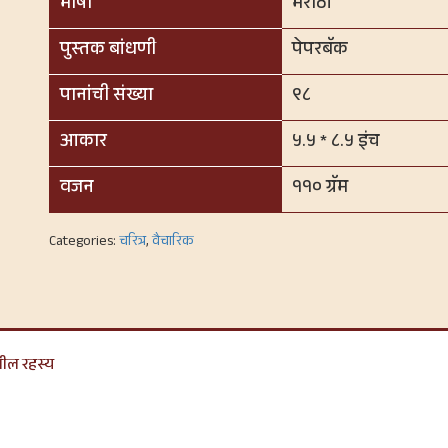
भाषा
मराठी
पुस्तक बांधणी
पेपरबॅक
पानांची संख्या
९८
आकार
५.५ * ८.५ इंच
वजन
११० ग्रॅम
Categories:
चरित्र
,
वैचारिक
गील रहस्य