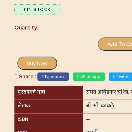
1 IN STOCK
Add To Ca
Buy Now
Share :
Facebook
Whatsapp
Twitter
पुस्तकाचे नाव
समग्र आंबेडकर चरित्र, 
लेखक
बी. सी. कांबळे
ISBN
--