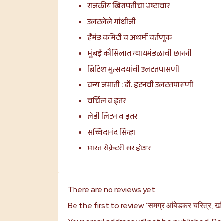
राजकीय खिरापतीचा भ्रष्टाचार
उलटलेले गांधीजी
हँमंड कमिटी व अधर्मी वर्तणूक
मुंबई कौंसिलात न्यायमंडळाची छाननी
ब्रिटिश मुत्स
दयांची उलटतपासणी
वन्य जमाती : डॉ. हटनची
उलटतपासणी
चर्चिल व इतर
लेडी लिटन व इतर
सच्चिदानंद सिन्हा
भारत सेक्रेटरी सर होअर
There are no reviews yet.
Be the first to review “समग्र आंबेडकर चरित्र, खं