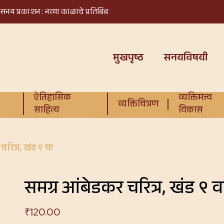
सनय प्रकाशन : नव्या काळाचे प्रतिबिंब
मुखपृष्ठ
सनयविषयी
ऐतिहासिक
व्यक्तिमत्त्व
व्यक्तिचित्रण
साहित्य
विकास
चरित्र, खंड ९ वा
समग्र आंबेडकर चरित्र, खंड ९ व
₹
120.00