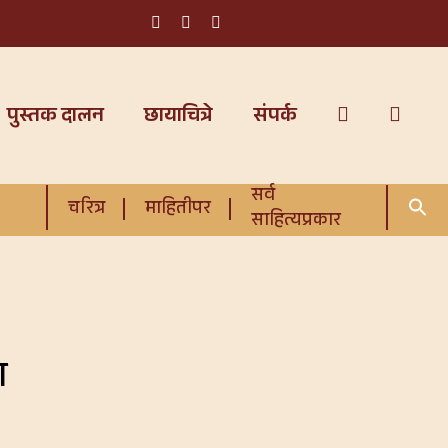
पुस्तक दालन
छायाचित्रे
संपर्क
सर्व
चरित्र
माहितीपर
साहित्यप्रकार
ा