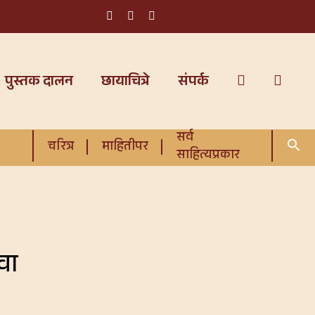
पुस्तक दालन
छायाचित्रे
संपर्क
सर्व
चरित्र
माहितीपर
साहित्यप्रकार
वा