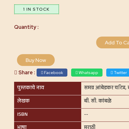
1 IN STOCK
Add To Ca
Buy Now
Share :
Facebook
Whatsapp
Twitter
पुस्तकाचे नाव
समग्र आंबेडकर चरित्र, 
लेखक
बी. सी. कांबळे
ISBN
--
भाषा
मराठी