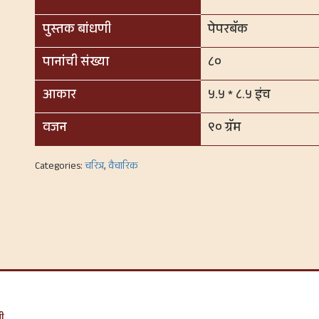
पुस्तक बांधणी
पेपरबॅक
पानांची संख्या
८०
आकार
५.५ * ८.५ इंच
वजन
९० ग्रॅम
Categories:
चरित्र
,
वैचारिक