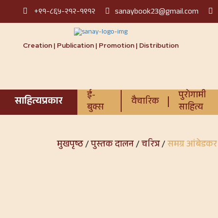
+९१-८६५-२१२-१९१२
sanaybook23@gmail.com
Creation | Publication | Promotion | Distribution
ई-
पुरोगामी
साहित्यप्रकार
वैचारिक
बुक्स
साहित्य
मुखपृष्ठ
/
पुस्तक दालन
/
चरित्र
/
समग्र आंबेडकर 