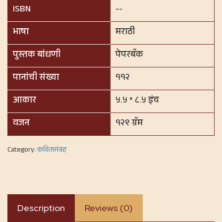
ISBN
--
भाषा
मराठी
पुस्तक बांधणी
पेपरबॅक
पानांची संख्या
११२
आकार
५.५ * ८.५ इंच
वजन
१२९ ग्रॅम
Category:
कवितासंग्रह
Description
Reviews (0)