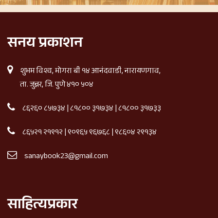
सनय प्रकाशन
शुभम विश्व, मोगरा बी १४ आनंदवाडी, नारायणगाव,
ता. जुन्नर, जि. पुणे ४१० ५०४
८६२६० ८५७३४
|
८१८०० ३१७३४
|
८१८०० ३१७३३
८६५२१ २१९१२
|
९०९६५ ९६७६८
|
९८६०४ २९१३४
sanaybook23@gmail.com
साहित्यप्रकार