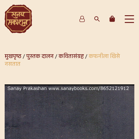
मुखपृष्ठ
/
पुस्तक दालन
/
कवितासंग्रह
/
कफनीला खिसे
नसतात