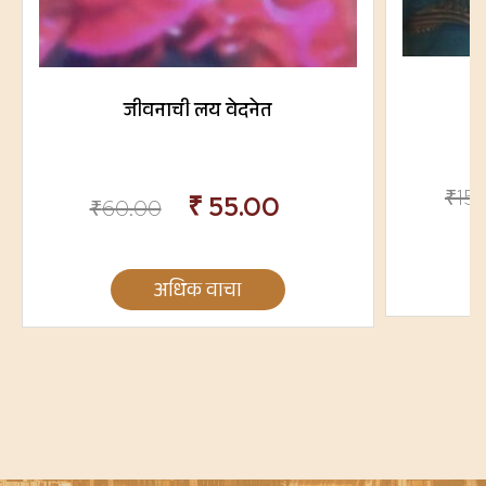
म
जीवनाची लय वेदनेत
₹
15
₹
55.00
₹
60.00
अधिक वाचा