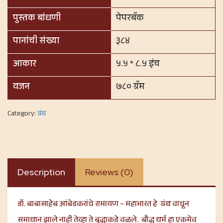
पुस्तक बांधणी
पेपरबॅक
पानांची संख्या
३८४
आकार
५.५ * ८.५ इंच
वजन
७८० ग्रॅम
Category:
ग्रंथ
Description
Reviews (0)
डॉ. बाबासाहेब आंबेडकरांचे रामायण – महाभारत हे ग्रंथ वाचून
समाधान झाले नाही तेव्हा ते बुद्धाकडे वळले. बौद्ध धर्म हा एकमेव