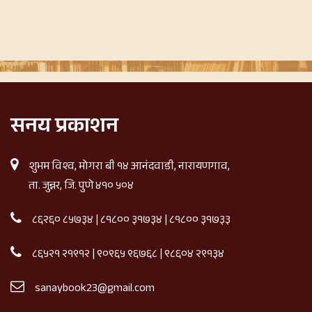
सनय प्रकाशन
शुभम विश्व, मोगरा बी १४ आनंदवाडी, नारायणगाव,
ता. जुन्नर, जि. पुणे ४१० ५०४
८६२६० ८५७३४
|
८१८०० ३१७३४
|
८१८०० ३१७३३
८६५२१ २१९१२
|
९०९६५ ९६७६८
|
९८६०४ २९१३४
sanaybook23@gmail.com