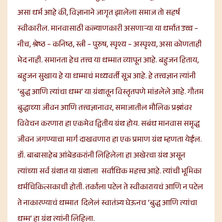
असा धर्म आहे की, विज्ञानाने जागृत झालेला समाज तो सहर्ष
स्वीकारील. मानवासाठी कल्याणकारी असणाऱ्या या धर्मात उच्च –
नीच, श्रेष्ठ – कनिष्ठ, स्त्री – पुरुष, स्पृश्य – अस्पृश्य, असा कोणताही
भेद नाही. समानता हेच तत्त्व या धम्मात व्यापून आहे. बहुजन हिताय,
बहुजन सुखाय हे या धम्माचं मध्यवर्ती सूत्र आहे. हे तत्त्वज्ञान त्यांनी
‘बुद्ध आणि त्यांचा धम्म’ या ग्रंथातून विस्तृतपणे मांडलेले आहे. गौतम
बुद्धाच्या जीवन आणि तत्त्वज्ञानावर, समाजातील मौलिक प्रश्नांवर
विवेचन करणारा हा एकमेव द्वितीय ग्रंथ होय. सबंध मानवास समृद्ध
जीवन जगण्याचा मार्ग दाखवणारा हा एक प्रमाण ग्रंथ म्हणता येईल.
डॉ. बाबासाहेब आंबेडकरांनी लिहिलेला हा अखेरचा ग्रंथ असून
त्यांच्या सर्व ग्रंथात या ग्रंथाला सर्वाधिक महत्त्व आहे. त्यांची भूमिका
धर्मचिकित्सकाची होती. तर्काला पटेल ते स्वीकारायचं आणि न पटेल
ते नाकारण्याचं धम्मात दिलेलं स्वातंत्र्य घेऊनच ‘बुद्ध आणि त्यांचा
धम्म’ हा ग्रंथ त्यांनी लिहिला.